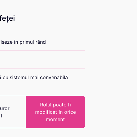
feței
fișeze în primul rând
 cu sistemul mai convenabilă
Rolul poate fi
turor
modificat în orice
at
moment