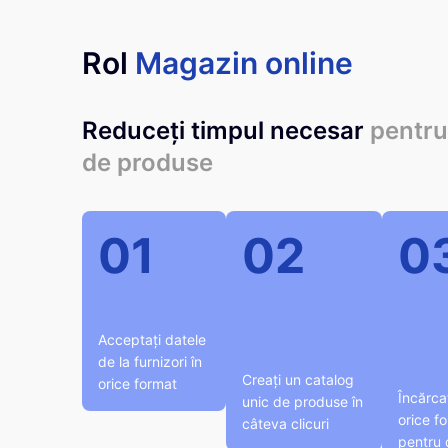
Rol
Magazin online
Reduceți timpul necesar
pentru
de produse
01
02
0
Acceptați datele
de la furnizori în
Creați un catalog
orice format
Încărcaț
unic de produse în
orice f
câteva clicuri
pentru d