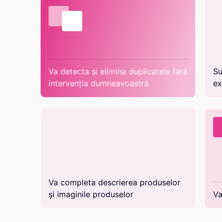
Va detecta și elimina duplicatele fără
Su
intervenția dumneavoastră
ex
Va completa descrierea produselor
și imaginile produselor
Va