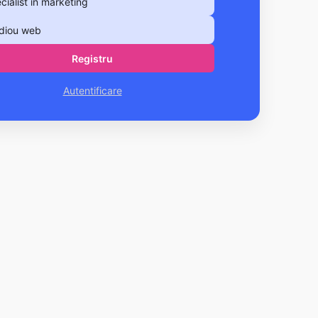
cialist în marketing
diou web
Registru
Autentificare