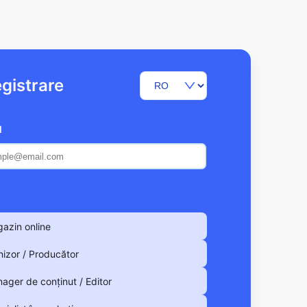
egistrare
l
azin online
nizor / Producător
ager de conținut / Editor