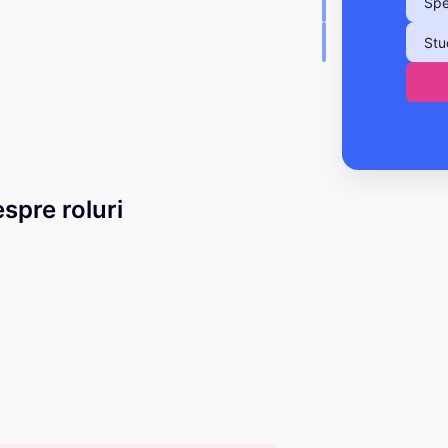
Spe
Stu
espre roluri