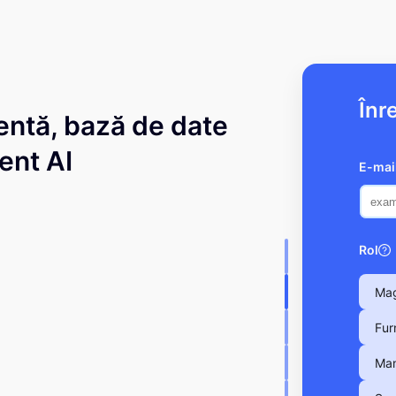
Înr
entă, bază de date
ent AI
E-mai
Rol
Mag
Fur
Man