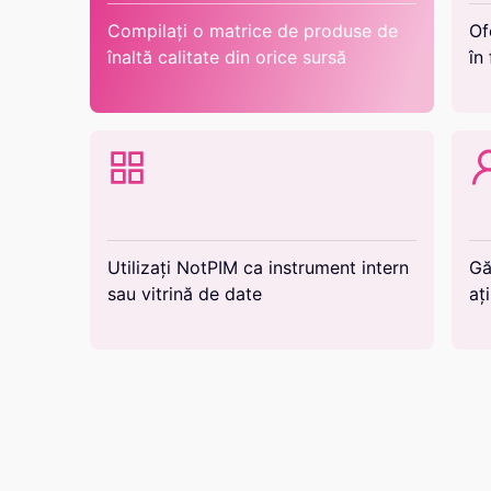
Compilați o matrice de produse de
Of
înaltă calitate din orice sursă
în
Utilizați NotPIM ca instrument intern
Gă
sau vitrină de date
aț