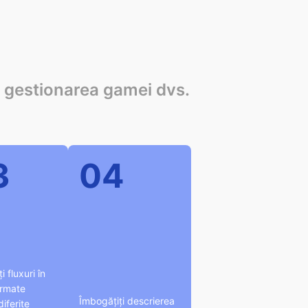
 gestionarea gamei dvs.
3
04
i fluxuri în
ormate
Îmbogățiți descrierea
iferite